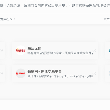
容，都属于合规合法，后期网页的内容如出现违规，可以直接联系网站管理员进
收集与分享！
本文地
易店无忧
者，是时代经济的弄潮儿，我们做的不仅仅是网络营销，更是在经营自己的理念与思
拥有可售店铺资源3万余家，买卖天猫商城淘宝网店就上易店无
领铺网 – 网店交易平台
领铺网天猫商城转让平台,专注于天猫店铺转让,淘宝店铺转让,淘