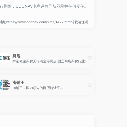
行删除，COONAV电商运营导航不承担任何责任。
址https://www.coonav.com/sites/1422.html转载请注明
舞泡
想。
忧。
舞泡领跑买卖天猫淘宝等网店,创立网店买卖行业10年的大平台。
淘铺王
宝网店转让,海量一手网店出售,了解最新天猫转让价格,提供天猫代入驻开店服务,买卖网
淘铺王，国内领先的网店转让平…